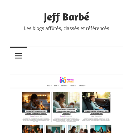
Skip
to
Jeff Barbé
content
Les blogs affûtés, classés et référencés